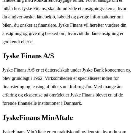
låneløsning med konkurrencedygtige renter. For at ansøge om et
billån hos Jyske Finans, skal du udfylde et ansøgningsskema, hvor
du angiver ønsket lånebeløb, løbetid og øvrige informationer om
bilen, du ønsker at finansiere. Jyske Finans vil herefter vurdere din
ansøgning og give dig besked om, hvorvidt din låneansøgning er
godkendt eller ej.
Jyske Finans A/S
Jyske Finans A/S er et datterselskab under Jyske Bank koncernen og
blev grundlagt i 1962. Virksomheden er specialiseret inden for
finansiering og leasing af biler samt forbrugslån. Med mange års
erfaring og ekspertise på området er Jyske Finans blevet en af de
førende finansielle institutioner i Danmark.
JyskeFinans MinAftale
JyskeFinans MinAftale er en praktisk online-tjeneste, hvor du som