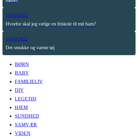
møbel
14/10/2022
Hvorfor skal jeg vælge en friskole til mit barn?
14/10/2022
Det smukke og varme tøj
BØRN
BABY
FAMILIELIV
DIY
LEGETØJ
HJEM
SUNDHED
SAMVÆR
VIDEN