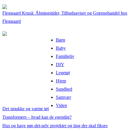
Fleggaard Kruså: Åbningstider, Tilbudsaviser og Grænsehandel hos
Fleggaard
Børn
Baby
Familieliv
DIY
Legetøj
Hjem
Sundhed
Samvær
Viden
Det smukke og varme tøj
Transformers – hvad kan de egentlig?
Hus og have gør-det-selv projekter og ting der skal fikses