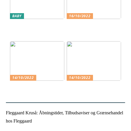
BABY
16/10/2022
Få barnets køn at vide på
Klassiske Designermøbler –
et tidligt stadie
Guide til at vælge det
perfekte møbel
14/10/2022
14/10/2022
Hvorfor skal jeg vælge en
Det smukke og varme tøj
friskole til mit barn?
Fleggaard Kruså: Åbningstider, Tilbudsaviser og Grænsehandel
hos Fleggaard