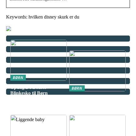
Keywords: hvilken disney skurk er du
BØRN
Opdag De Bedste
BØRN
Blinkesko til Børn
Miniguide til at udvælge
det ultimative klatrestativ
til dit barn