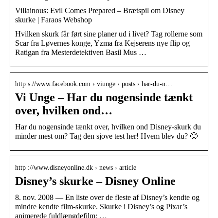
Villainous: Evil Comes Prepared – Brætspil om Disney
skurke | Faraos Webshop
Hvilken skurk får ført sine planer ud i livet? Tag rollerne som
Scar fra Løvernes konge, Yzma fra Kejserens nye flip og
Ratigan fra Mesterdetektiven Basil Mus …
http s://www.facebook.com › viunge › posts › har-du-n…
Vi Unge – Har du nogensinde tænkt
over, hvilken ond…
Har du nogensinde tænkt over, hvilken ond Disney-skurk du
minder mest om? Tag den sjove test her! Hvem blev du? 🙂
http ://www.disneyonline.dk › news › article
Disney’s skurke – Disney Online
8. nov. 2008 — En liste over de fleste af Disney’s kendte og
mindre kendte film-skurke. Skurke i Disney’s og Pixar’s
animerede fuldlængdefilm: …