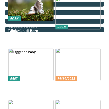
BØRN
Opdag De Bedste
BØRN
Blinkesko til Børn
Miniguide til at udvælge
det ultimative klatrestativ
til dit barn
BABY
16/10/2022
Få barnets køn at vide på
Klassiske Designermøbler –
et tidligt stadie
Guide til at vælge det
perfekte møbel