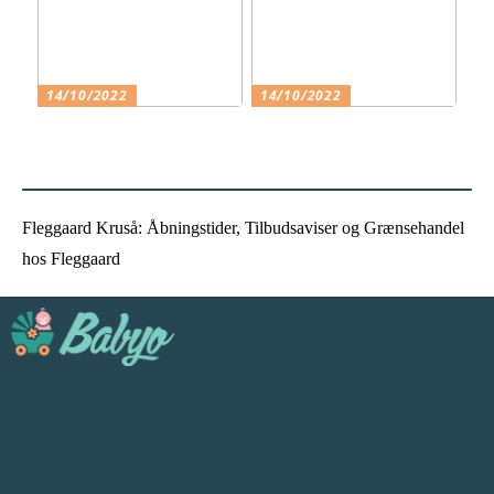
14/10/2022
14/10/2022
Hvorfor skal jeg vælge en
Det smukke og varme tøj
friskole til mit barn?
Fleggaard Kruså: Åbningstider, Tilbudsaviser og Grænsehandel
hos Fleggaard