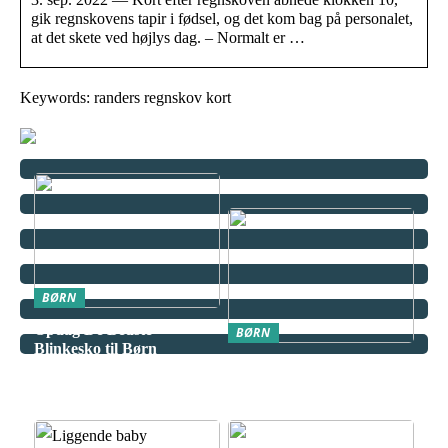
gik regnskovens tapir i fødsel, og det kom bag på personalet,
at det skete ved højlys dag. – Normalt er …
Keywords: randers regnskov kort
BØRN
Opdag De Bedste
BØRN
Blinkesko til Børn
Miniguide til at udvælge
det ultimative klatrestativ
til dit barn