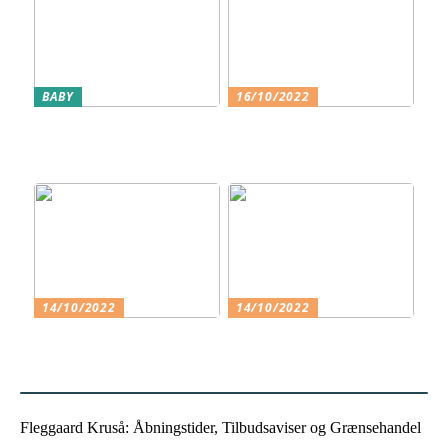
BABY
16/10/2022
Få barnets køn at vide på
Klassiske Designermøbler –
et tidligt stadie
Guide til at vælge det
perfekte møbel
14/10/2022
14/10/2022
Hvorfor skal jeg vælge en
Det smukke og varme tøj
friskole til mit barn?
Fleggaard Kruså: Åbningstider, Tilbudsaviser og Grænsehandel