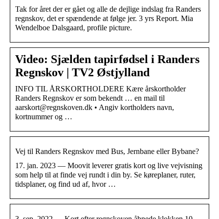
Tak for året der er gået og alle de dejlige indslag fra Randers
regnskov, det er spændende at følge jer. 3 yrs Report. Mia
Wendelboe Dalsgaard, profile picture.
Video: Sjælden tapirfødsel i Randers
Regnskov | TV2 Østjylland
INFO TIL ÅRSKORTHOLDERE Kære årskortholder
Randers Regnskov er som bekendt … en mail til
aarskort@regnskoven.dk • Angiv kortholders navn,
kortnummer og …
Vej til Randers Regnskov med Bus, Jernbane eller Bybane?
17. jan. 2023 — Moovit leverer gratis kort og live vejvisning
som help til at finde vej rundt i din by. Se køreplaner, ruter,
tidsplaner, og find ud af, hvor …
3. sep. 2022 — Kort efter regnskoven åbnede klokken 10,