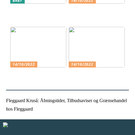
BABY
16/10/2022
Få barnets køn at vide på
Klassiske Designermøbler –
et tidligt stadie
Guide til at vælge det
perfekte møbel
14/10/2022
14/10/2022
Hvorfor skal jeg vælge en
Det smukke og varme tøj
friskole til mit barn?
Fleggaard Kruså: Åbningstider, Tilbudsaviser og Grænsehandel
hos Fleggaard