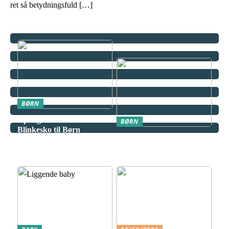
ret så betydningsfuld […]
BØRN
Opdag De Bedste
BØRN
Blinkesko til Børn
Miniguide til at udvælge
det ultimative klatrestativ
til dit barn