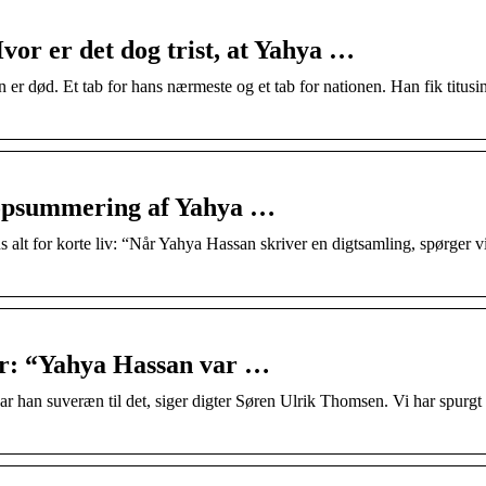
or er det dog trist, at Yahya …
 er død. Et tab for hans nærmeste og et tab for nationen. Han fik titusi
 opsummering af Yahya …
lt for korte liv: “Når Yahya Hassan skriver en digtsamling, spørger v
er: “Yahya Hassan var …
 han suveræn til det, siger digter Søren Ulrik Thomsen. Vi har spurgt