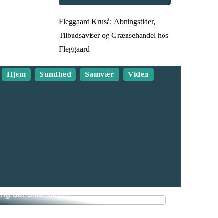
Fleggaard Kruså: Åbningstider,
Tilbudsaviser og Grænsehandel hos
Fleggaard
Hjem
Sundhed
Samvær
Viden
Hus og have gør-det-selv projekter og
ing der skal fikses