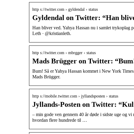
http s://twitter.com › gyldendal › status
Gyldendal on Twitter: “Han bliv
Han bliver ved. Yahya Hassan nu i samlet trykoplag p
Leth · @kristianleth.
http s://twitter.com › mbrgger › status
Mads Brügger on Twitter: “Bum
Bum! Så er Yahya Hassan kommet i New York Times. T
Mads Brügger.
http s://mobile.twitter.com › jyllandsposten › status
Jyllands-Posten on Twitter: “K
– min gode ven gennem 40 år døde i sidste uge og vi m
hvordan flere hundrede til …