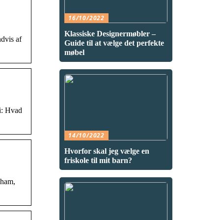
16/10/2022
Klassiske Designermøbler –
ndvis af
Guide til at vælge det perfekte
møbel
i: Hvad
14/10/2022
Hvorfor skal jeg vælge en
friskole til mit barn?
 ham,