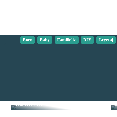
Børn
Baby
Familieliv
DIY
Legetøj
Transformers – hvad kan de egentlig?
t