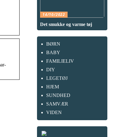
14/10/2022
Det smukke og varme tøj
BØRN
BABY
FAMILIELIV
ar-
DIY
LEGETØJ
HJEM
SUNDHED
SAMVÆR
VIDEN