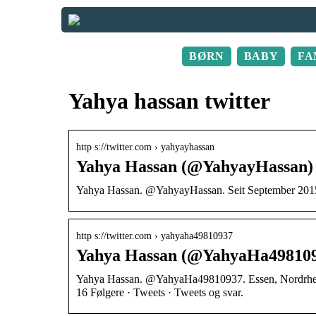
BØRN
BABY
FA
Yahya hassan twitter
http s://twitter.com › yahyayhassan
Yahya Hassan (@YahyayHassan) 
Yahya Hassan. @YahyayHassan. Seit September 2015 b
http s://twitter.com › yahyaha49810937
Yahya Hassan (@YahyaHa4981093
Yahya Hassan. @YahyaHa49810937. Essen, Nordrhein
16 Følgere · Tweets · Tweets og svar.