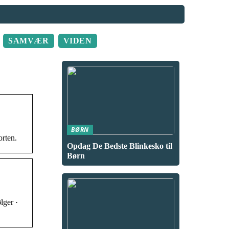
SAMVÆR
VIDEN
BØRN
rten.
Opdag De Bedste Blinkesko til
Børn
lger ·